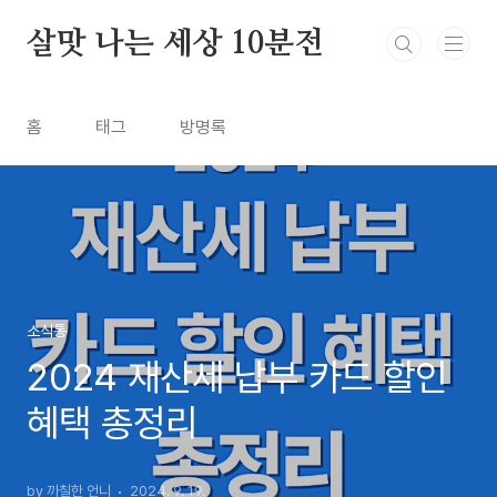
본문 바로가기
살맛 나는 세상 10분전
홈
태그
방명록
소식통
2024 재산세 납부 카드 할인
혜택 총정리
by 까칠한 언니
2024. 9. 19.