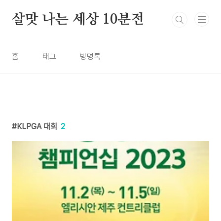
본문 바로가기
살맛 나는 세상 10분전
홈
태그
방명록
KLPGA 대회
2