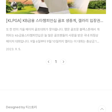
[KLPGA] KB금융 스타챔피언십 골프 생중계, 갤러리 입장권 예매,주차
또 한 번의 가을 메이저 골프대회가 찾아옵니다. 명문 골프장 블랙스톤에서 개
최되는 kb금융스타챔피언십은 늘 많은 골프팬들의 사랑을 받은 국내 최정상
메이저 대회입니다. 9월 6일부터 9월 10일까지 열리는 이 대회는 총상금 12
억 원, 정상급선수 108명이 참가합니다. 아래에 갤러리 입장권 예매부터 주차
2023. 9. 5.
정보까지 정리해 보았으니 참고하셔서 갤러리로 가시는데 도움 되시길 바랍니
다. 목차 KB금융 스타챔피언십 대회 대회 일정 : 2023.9월 7일 (목) ~ 9월 10
1
일 (일) 대회 장소 : 블랙스톤 이천 / 북코스, 서코스 총상금 : 12억 원 / 우승상
금 2억 1600만 원 경기방식 : 72홀 스트로크플레이 생방송 중계: SBS골프,
U+골프, SPORKI , NAVER SBS골프 생중계 SBS골프 모바..
Designed by 티스토리