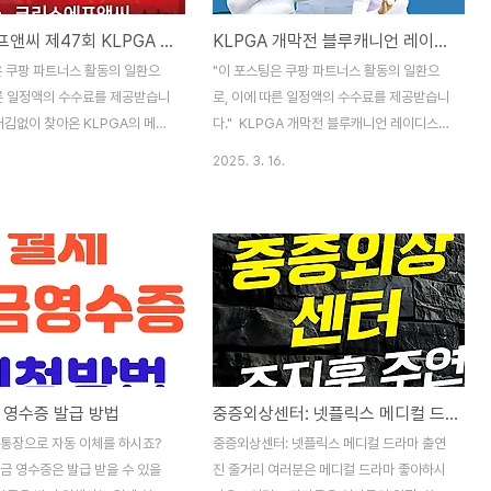
크리스에프앤씨 제47회 KLPGA 챔피언십 2025 일정, 상금, 중계, 갤러리 안내
KLPGA 개막전 블루캐니언 레이디스 챔피언십 3라운드 순위 경기 리뷰
은 쿠팡 파트너스 활동의 일환으
"이 포스팅은 쿠팡 파트너스 활동의 일환으
따른 일정액의 수수료를 제공받습니
로, 이에 따른 일정액의 수수료를 제공받습니
어김없이 찾아온 KLPGA의 메이
다." KLPGA 개막전 블루캐니언 레이디스
크리스에프앤씨 제47회 KLPGA
챔피언십 3라운드 순위 경기 리뷰박보겸 vs.
2025. 3. 16.
2025년 5월 1일(목)부터 5월
유현조, 우승 경쟁 불붙었다!KLPGA 개막전
지 경기도 양주 레이크우드 컨트리
이 막바지를 향해 가고 있습니다. 박보겸과
집니다! 총 132명의 정상급 선
유현조가 3라운드에서 공동 선두로 올라서며
며, 총상금 13억 원, 우승 상금
우승 경쟁이 뜨겁게 달아오르고 있는데요.과
0만 원의 규모로 진행되는 이번 대
연 최종 라운드에서 누가 트로피를 들어 올릴
A 시즌의 시작을 알리는 가장 큰
지, 경기 결과와 주요 관전 포인트를 살펴보
 이 글에서는 대회 일정, 중계
겠습니다. 3라운드 하이라이트 보기 👉
예매, 주차 정보, 이벤트 소식까지
블루캐니언 레이디스 챔피언십 대회 개요 ✅
리해드릴게요! 실시간 스코어 바
대회명: KLPGA 블루캐니언 레이디스 챔피
 영수증 발급 방법
중증외상센터: 넷플릭스 메디컬 드라마 출연진 줄거리
리스에프앤씨 제47회 KLPGA
언십✅ 장소: 태국 푸껫 블루캐니언 컨트리클
회 대회명: 크리스에프앤씨 제
럽 (파72)✅ 일정: 2025년 3월 14일
 통장으로 자동 이체를 하시죠?
중증외상센터: 넷플릭스 메디컬 드라마 출연
GA 챔피언십일정: 2025..
(목)~16일(일)✅ 총상금: 80만 달러 (약 11
금 영수증은 발급 받을 수 있을
진 줄거리 여러분은 메디컬 드라마 좋아하시