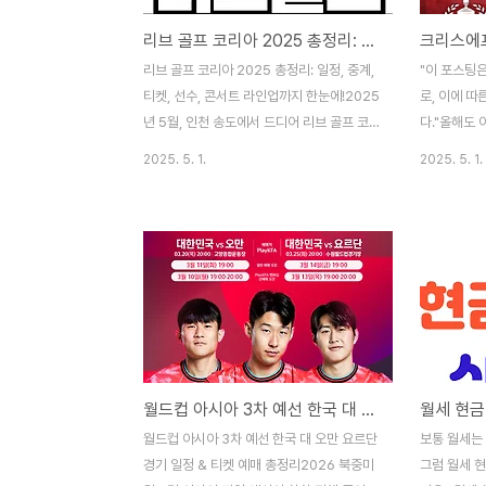
리브 골프 코리아 2025 총정리: 일정, 중계, 티켓, 선수, 콘서트 라인업까지 한눈에!
리브 골프 코리아 2025 총정리: 일정, 중계,
"이 포스팅
티켓, 선수, 콘서트 라인업까지 한눈에!2025
로, 이에 
년 5월, 인천 송도에서 드디어 리브 골프 코
다."올해도 
리아(LIV Golf Korea) 2025가 막을 올립
저 대회, ‘
2025. 5. 1.
2025. 5. 1.
니다.이 대회는 단순한 골프 이벤트를 넘어,
챔피언십’이 
전 세계 최정상급 골프 선수들의 플레이와 지
4일(일)까
드래곤, 아이브 등 K-POP 아티스트들이 함
클럽에서 펼쳐
께하는 문화 페스티벌로 더욱 주목받고 있죠.
수들이 출전하
게다가 총 상금만 약 359억 원, 우승자에게
2억 3,40
돌아가는 금액은 무려 57억 원에 달하는 초
회는 KLPG
대형 대회입니다.이번 글에서는 대회에 관련
이벤트입니다.
된 중계 정보, 티켓 예매, 출전 선수, 콘서트
채널, 티켓 
라인업, 경기 방식까지 모두 정리해드립니다.
꼼꼼하게 정
월드컵 아시아 3차 예선 한국 대 오만 요르단 경기 일정 & 티켓 예매 총정리
월세 현금
리브 골프 코리아 2025 대회 일정 이번 대회
로보기✅ 크
는 3일간 54홀 스트로크 방식으로 진행되
챔피언십 대
월드컵 아시아 3차 예선 한국 대 오만 요르단
보통 월세는
며, 개인전과 팀전이 동시에..
47회 KLP
경기 일정 & 티켓 예매 총정리2026 북중미
그럼 월세 현