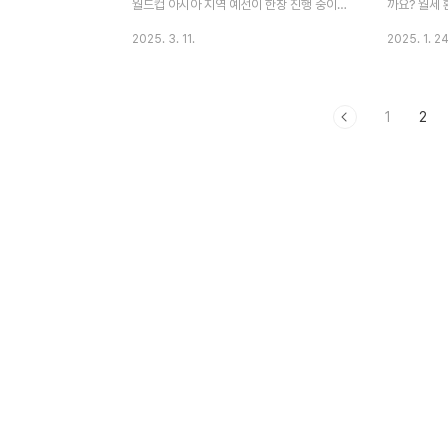
월드컵 아시아 지역 예선이 한창 진행 중이
까요? 월세
며, 대한민국 축구 대표팀도 중요한 일정을
영수증 발급
2025. 3. 11.
2025. 1. 24
앞두고 있습니다. 이번 3월 A매치에서는 오
은 간단하게
만과 요르단을 상대로 홈 2연전을 펼치는데
방법에 대해
요. 특히 이번 경기들은 대한민국이 월드컵
않으니 지금
1
2
본선 진출을 조기에 확정할 수 있는 결정적인
요 월세현금
기회라 더욱 기대를 모으고 있습니다.오늘은
신청 방법 
경기 일정, 티켓 예매 방법, 대표팀 명단 및 관
발급 해달라
람 팁을 차근차근 정리해드릴게요! 티켓 예
본인이 집주
매 바로가기 👉 대한민국 대표팀 경기 일
발급 신청할
정 대한민국 축구 대표팀은 현재 2026 FIFA
는 미리 준비
월드컵 아시아 3차 예선 B조 1위를 유지하고
있습니다. 
있습니다. 6경기를 치른 현재 4승 2무(승점
본, 월세입금
14점)로 선두를 달리고 있으며, 이번 오..
통장입금 증
로 발급 신청