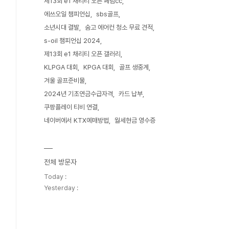
제13회 e1 채리티 오픈 페럼cc
에쓰오일 챔피언십
sbs골프
소년시대 결발
숨고 에어컨 청소 무료 견적
s-oil 챔피언십 2024
제13회 e1 채리티 오픈 갤러리
KLPGA 대회
KPGA 대회
골프 생중계
겨울 골프준비물
2024년 기초연금수급자격
카드 납부
쿠팡플레이 티비 연결
네이버에서 KTX예매방법
월세현금 영수증
전체 방문자
Today :
Yesterday :