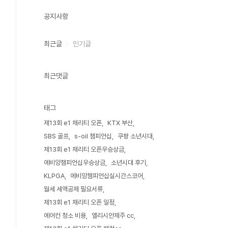
공지사항
최근글
인기글
최근댓글
태그
제13회 e1 채리티 오픈
KTX 부산
SBS 골프
s-oil 챔피언십
쿠팡 소년시대
제13회 e1 채리티 오픈우승상금
에비앙챔피언십우승상금
소년시대 후기
KLPGA
에비앙챔피언십실시간스코어
월세 세액공제 필요서류
제13회 e1 채리티 오픈 일정
에어컨 청소 비용
엘리시안제주 cc