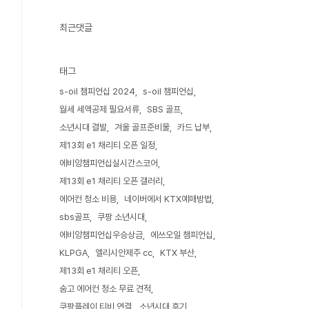
최근댓글
태그
s-oil 챔피언십 2024
s-oil 챔피언십
월세 세액공제 필요서류
SBS 골프
소년시대 결발
겨울 골프준비물
카드 납부
제13회 e1 채리티 오픈 일정
에비앙챔피언십실시간스코어
제13회 e1 채리티 오픈 갤러리
에어컨 청소 비용
네이버에서 KTX예매방법
sbs골프
쿠팡 소년시대
에비앙챔피언십우승상금
에쓰오일 챔피언십
KLPGA
엘리시안제주 cc
KTX 부산
제13회 e1 채리티 오픈
숨고 에어컨 청소 무료 견적
쿠팡플레이 티비 연결
소년시대 후기