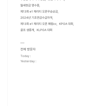
월세현금 영수증
제13회 e1 채리티 오픈우승상금
2024년 기초연금수급자격
제13회 e1 채리티 오픈 페럼cc
KPGA 대회
골프 생중계
KLPGA 대회
전체 방문자
Today :
Yesterday :