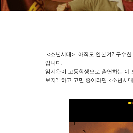
<소년시대> 아직도 안본겨? 구수한 
입니다.
임시완이 고등학생으로 출연하는 이 드
보지?' 하고 고민 중이라면 <소년시