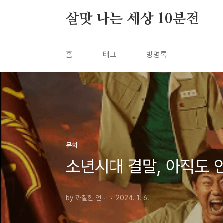
본문 바로가기
살맛 나는 세상 10분전
홈
태그
방명록
문화
소년시대 결말, 아직도 
by 까칠한 언니
2024. 1. 6.